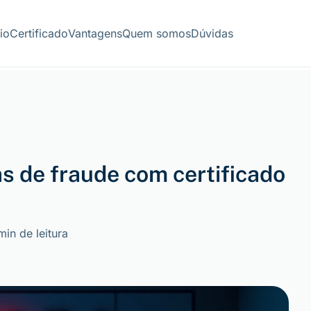
cio
Certificado
Vantagens
Quem somos
Dúvidas
as de fraude com certificado
min de leitura