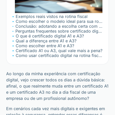
Vanta
Exemplos reais vistos na rotina fiscal
Como escolher o modelo ideal para sua rotina?
Conclusão: adotando a escolha certa com apoio da Mercosul
Perguntas frequentes sobre certificado digital A1 e A3
O que é certificado digital A1 e A3?
Qual a diferença entre A1 e A3?
Como escolher entre A1 e A3?
Certificado A1 ou A3, qual vale mais a pena?
Como usar certificado digital na rotina fiscal?
Ao longo da minha experiência com certificação
digital, vejo crescer todos os dias a dúvida básica:
afinal, o que realmente muda entre um certificado A1
e um certificado A3 no dia a dia fiscal de uma
empresa ou de um profissional autônomo?
Em cenários cada vez mais digitais e exigentes em
relação à segurança, entender essas diferenças é